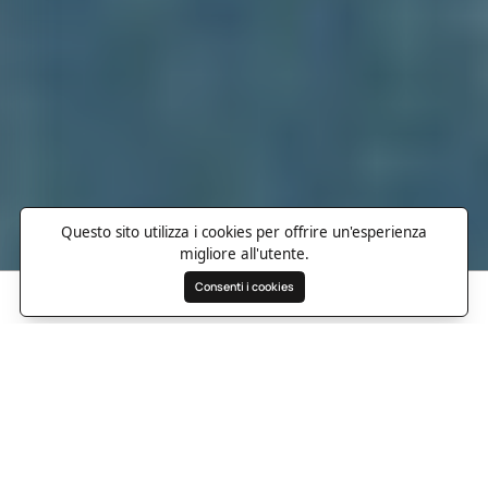
Questo sito utilizza i cookies per offrire un'esperienza
migliore all'utente.
Consenti i cookies
Cerca
Preferiti
Destinazioni
Panoramica
Foto
Informazioni utili
Indicazioni
Re
Un santuario con vista