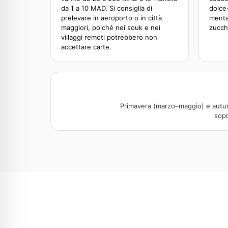
da 1 a 10 MAD. Si consiglia di
dolce-
prelevare in aeroporto o in città
menta
maggiori, poiché nei souk e nei
zucch
villaggi remoti potrebbero non
accettare carte.
Primavera (marzo–maggio) e autun
sopr