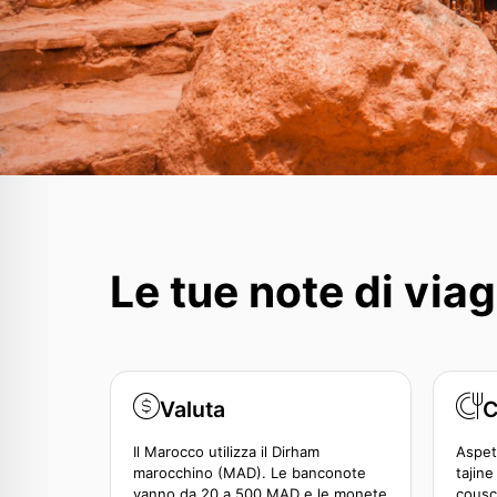
Le tue note di via
Valuta
C
Il Marocco utilizza il Dirham
Aspett
marocchino (MAD). Le banconote
tajine
vanno da 20 a 500 MAD e le monete
cousco