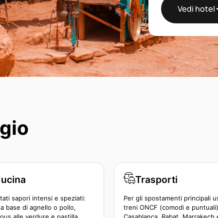
Vedi hotel
ggio
ucina
Trasporti
ati sapori intensi e speziati:
Per gli spostamenti principali u
 a base di agnello o pollo,
treni ONCF (comodi e puntuali)
us alle verdure e pastilla
Casablanca, Rabat, Marrakech 