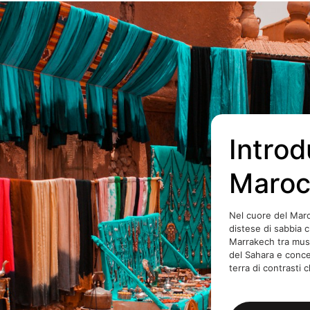
Introd
Maroc
Nel cuore del Maro
distese di sabbia ch
Marrakech tra mus
del Sahara e conce
terra di contrasti 