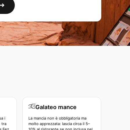
Galateo mance
sa i
La mancia non è obbligatoria ma
 tra
molto apprezzata: lascia circa il 5–
e Fez.
10% al ristorante se non inclusa nel