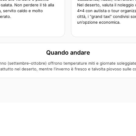
salata. Non perdere il tè alla
Nel deserto, valuta il noleggio 
, servito caldo e molto
4×4 con autista o tour organizza
erato.
città, i “grand taxi” condivisi s
un’opzione economica.
Quando andare
no (settembre–ottobre) offrono temperature miti e giornate soleggiate.
attutto nel deserto, mentre l’inverno è fresco e talvolta piovoso sulle c