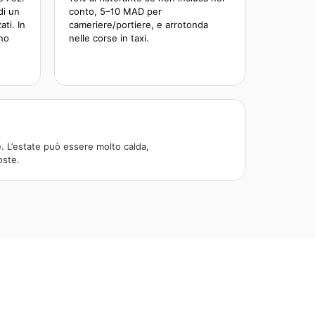
di un
conto, 5–10 MAD per
ti. In
cameriere/portiere, e arrotonda
ono
nelle corse in taxi.
 L’estate può essere molto calda,
oste.