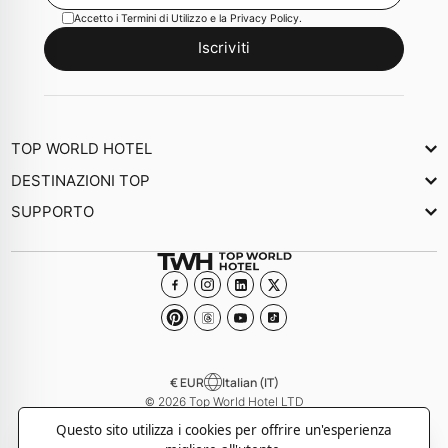
Accetto i
Termini di Utilizzo
e la
Privacy Policy
.
Iscriviti
TOP WORLD HOTEL
Chi Siamo
DESTINAZIONI TOP
Newsletter
SUPPORTO
Giornale
Contattaci
Collezioni
Domande frequenti
Diventa un Hotel membro
€ EUR
Italian (IT)
© 2026 Top World Hotel LTD
-
-
Informativa sulla Privacy
Informativa sui Cookie
Termini e Condizioni
Questo sito utilizza i cookies per offrire un'esperienza