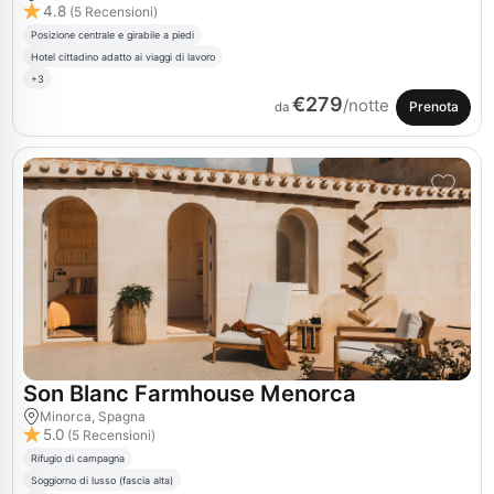
4.8
(5 Recensioni)
Posizione centrale e girabile a piedi
Hotel cittadino adatto ai viaggi di lavoro
+3
€279
/notte
Prenota
da
Son Blanc Farmhouse Menorca
Minorca, Spagna
5.0
(5 Recensioni)
Rifugio di campagna
Soggiorno di lusso (fascia alta)