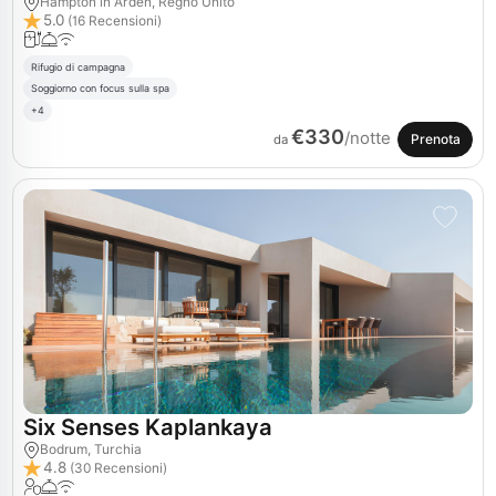
Hampton in Arden, Regno Unito
5.0
(16 Recensioni)
Rifugio di campagna
Soggiorno con focus sulla spa
+4
€330
/notte
Prenota
da
Six Senses Kaplankaya
Bodrum, Turchia
4.8
(30 Recensioni)