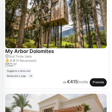
My Arbor Dolomites
Sud Tirolo, Italia
4.8
(11 Recensioni)
Soggiorno a tema vino
Benessere e yoga
+6
€415
/notte
Prenota
da