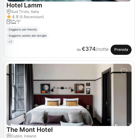
Hotel Lamm
Sud Tirolo, Italia
4.8
(5 Recensioni)
Soggiorno pet-friendly
Soggiorno adatto alle famiglie
+7
€374
/notte
Prenota
da
The Mont Hotel
Dublin, Ireland