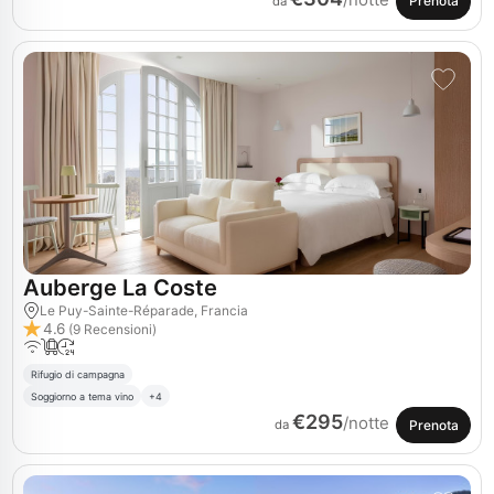
/notte
Prenota
da
Auberge La Coste
Le Puy-Sainte-Réparade, Francia
4.6
(9 Recensioni)
Rifugio di campagna
Soggiorno a tema vino
+4
€295
/notte
Prenota
da