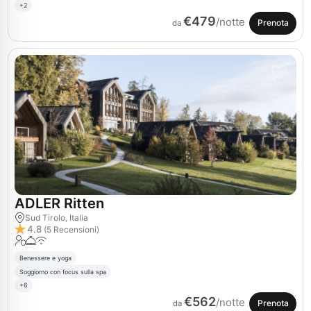
+2
€479
/notte
Prenota
da
ADLER Ritten
Sud Tirolo, Italia
4.8
(5 Recensioni)
Benessere e yoga
Soggiorno con focus sulla spa
+6
€562
/notte
Prenota
da