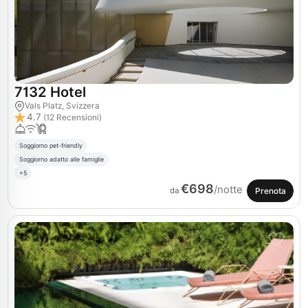
7132 Hotel
Vals Platz, Svizzera
4.7
(12 Recensioni)
Soggiorno pet-friendly
Soggiorno adatto alle famiglie
+5
€698
/notte
Prenota
da