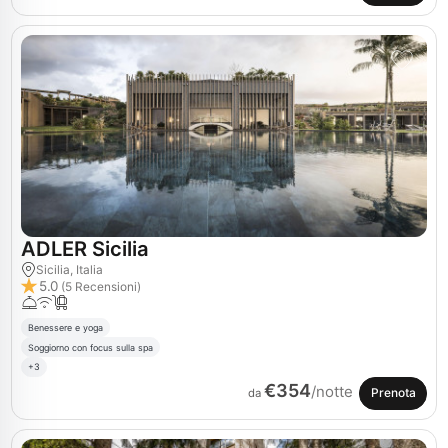
ADLER Sicilia
Sicilia, Italia
5.0
(5 Recensioni)
Benessere e yoga
Soggiorno con focus sulla spa
+3
€354
/notte
Prenota
da