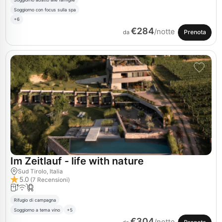
Soggiorno con focus sulla spa
+6
€284
/notte
Prenota
da
Im Zeitlauf - life with nature
Sud Tirolo, Italia
5.0
(7 Recensioni)
Rifugio di campagna
Soggiorno a tema vino
+5
€304