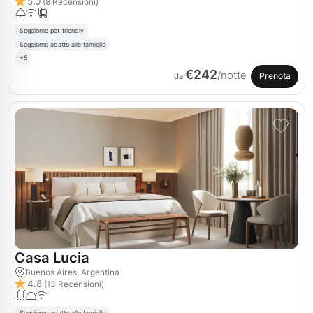
5.0
(8 Recensioni)
Soggiorno pet-friendly
Soggiorno adatto alle famiglie
+5
€242
/notte
Prenota
da
Casa Lucia
Buenos Aires, Argentina
4.8
(13 Recensioni)
Soggiorno adatto alle famiglie