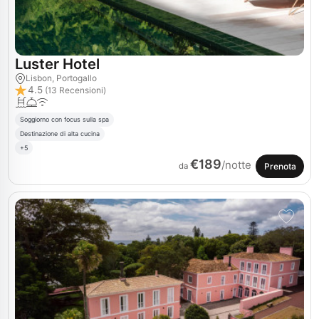
Luster Hotel
Lisbon, Portogallo
4.5
(13 Recensioni)
Soggiorno con focus sulla spa
Destinazione di alta cucina
+5
€189
/notte
Prenota
da