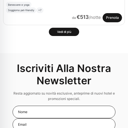
Benessere e yoga
Soggiorno pet-friendly
+7
€513
/notte
Prenota
da
Vedi di più
Iscriviti Alla Nostra
Newsletter
Resta aggiornato su novità esclusive, anteprime di nuovi hotel e
promozioni speciali.