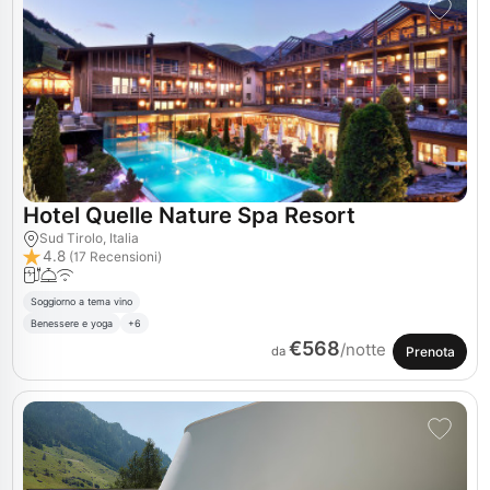
Hotel Quelle Nature Spa Resort
Sud Tirolo, Italia
4.8
(17 Recensioni)
Soggiorno a tema vino
Benessere e yoga
+6
€568
/notte
Prenota
da