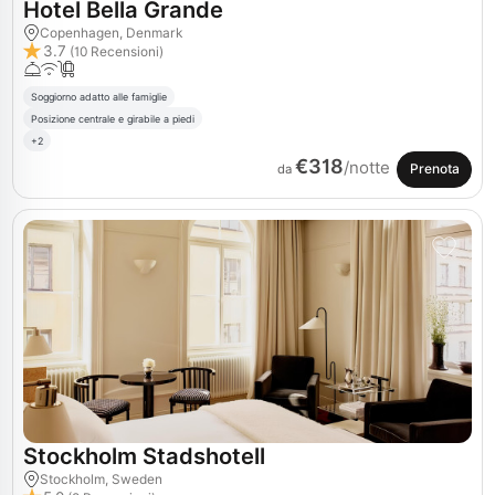
Hotel Bella Grande
Copenhagen, Denmark
3.7
(10 Recensioni)
Soggiorno adatto alle famiglie
Posizione centrale e girabile a piedi
+2
€318
/notte
Prenota
da
Stockholm Stadshotell
Stockholm, Sweden