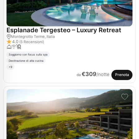
Esplanade Tergesteo – Luxury Retreat
Montegrotto Terme, Italia
4.0
(5 Recensioni)
Soggiorno con focus sulla spa
Destinazione di alta cucina
+9
€309
/notte
Prenota
da