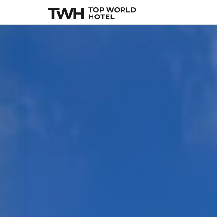
North Santorini
, S