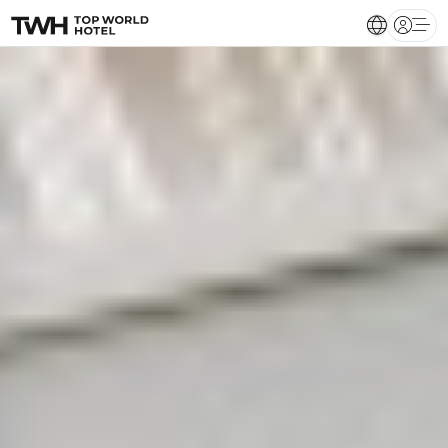
Open 
Boheme Mykonos
, Myko