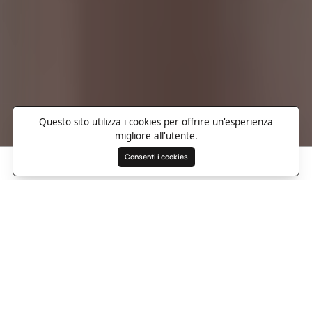
Questo sito utilizza i cookies per offrire un'esperienza
migliore all'utente.
Consenti i cookies
Cerca
Preferiti
Destinazioni
Panoramica
Foto
Informazioni utili
Indicazioni
Re
Un rifugio contemporaneo
nel cuore del fascino di Praga