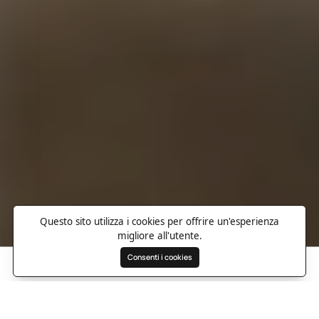
Questo sito utilizza i cookies per offrire un'esperienza
migliore all'utente.
Consenti i cookies
Cerca
Preferiti
Destinazioni
Panoramica
Foto
Informazioni utili
Indicazioni
Re